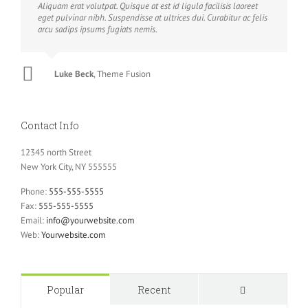
Aliquam erat volutpat. Quisque at est id ligula facilisis laoreet
eget pulvinar nibh. Suspendisse at ultrices dui. Curabitur ac felis
arcu sadips ipsums fugiats nemis.
Luke Beck
,
Theme Fusion
Contact Info
12345 north Street
New York City, NY 555555
Phone:
555-555-5555
Fax:
555-555-5555
Email:
info@yourwebsite.com
Web:
Yourwebsite.com
Comments
Popular
Recent