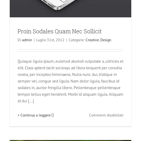
Proin Sodales Quam Nec Sollicit
Di
admin
|
Luglio 31st, 2012
|
Categorie:
Creative
,
Design
Quisque ligula ipsum, euismod aturesit vulputate a, ultricies et
elit. Class aptent taciti sociosqu ad litora torquent per conubia
nostra, per inceptos himenaeos. Nulla nunc dui, tristique in
semper vel, congue sed ligula. Nam dolor ligula, faucibus id
sodales in, auctor fringilla libero. Pellentesque pellentesque
tempor tellus eget hendrerit. Morbi id aliquam ligula. Aliquam
id dui [...]
su
> Continua a leggere
Commenti disabilitati
Proin
Sodales
Quam
Nec