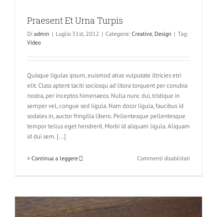
Praesent Et Urna Turpis
Di
admin
|
Luglio 31st, 2012
|
Categorie:
Creative
,
Design
|
Tag:
Video
Quisque ligulas ipsum, euismod atras vulputate iltricies etri
elit. Class aptent taciti sociosqu ad litora torquent per conubia
nostra, per inceptos himenaeos. Nulla nunc dui, tristique in
semper vel, congue sed ligula. Nam dolor ligula, faucibus id
sodales in, auctor fringilla libero. Pellentesque pellentesque
tempor tellus eget hendrerit. Morbi id aliquam ligula. Aliquam
id dui sem. [...]
su
> Continua a leggere
Commenti disabilitati
Praesent
Et
Urna
Turpis