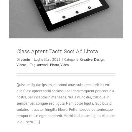
Class Aptent Taciti Soci Ad Litora
Di
admin
|
Luglio 31st, 2012
|
Categorie:
Creative
,
Design
,
Videos
|
Tag:
artwork
,
Photo
,
Video
Quisque ligulas ipsum, euismod atras vulputate iltricies etri
elit. Class aptent taciti sociosqu ad litora torquent per conubia
nostra, per inceptos himenaeos. Nulla nunc dui, tristique in
semper vel, congue sed ligula. Nam dolor ligula, faucibus id
sodales in, auctor fringilla libero. Pellentesque pellentesque
tempor tellus eget hendrerit. Morbi id aliquam ligula. Aliquam
id dui sem. [...]