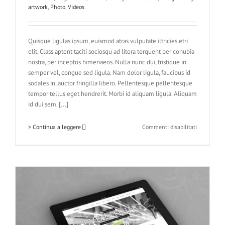
artwork
,
Photo
,
Videos
Quisque ligulas ipsum, euismod atras vulputate iltricies etri
elit. Class aptent taciti sociosqu ad litora torquent per conubia
nostra, per inceptos himenaeos. Nulla nunc dui, tristique in
semper vel, congue sed ligula. Nam dolor ligula, faucibus id
sodales in, auctor fringilla libero. Pellentesque pellentesque
tempor tellus eget hendrerit. Morbi id aliquam ligula. Aliquam
id dui sem. [...]
su
> Continua a leggere
Commenti disabilitati
Donec
At
Mauris
Enims