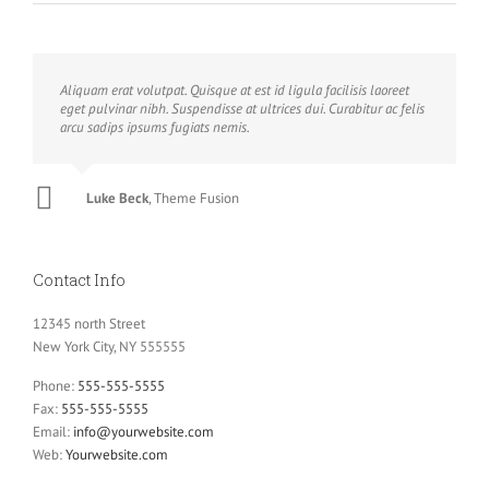
Aliquam erat volutpat. Quisque at est id ligula facilisis laoreet
eget pulvinar nibh. Suspendisse at ultrices dui. Curabitur ac felis
arcu sadips ipsums fugiats nemis.
Luke Beck
,
Theme Fusion
Contact Info
12345 north Street
New York City, NY 555555
Phone:
555-555-5555
Fax:
555-555-5555
Email:
info@yourwebsite.com
Web:
Yourwebsite.com