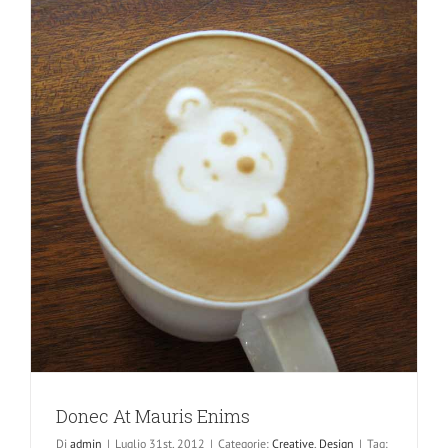
Donec At Mauris Enims
Di
admin
|
Luglio 31st, 2012
|
Categorie:
Creative
,
Design
|
Tag: