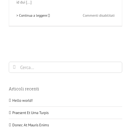
id dui [...]
su
> Continua a leggere
Commenti disabilitati
Nunc
Tincidunt
Elit
Cursus
Cerca
per:
Articoli recenti
Hello world!
Praesent Et Urna Turpis
Donec At Mauris Enims