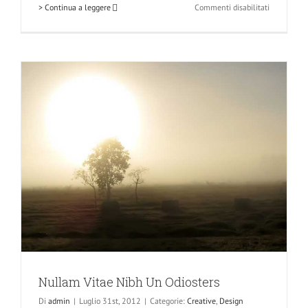
su
> Continua a leggere
Commenti disabilitati
Class
Aptent
Taciti
Soci
Ad
Litora
Nullam Vitae Nibh Un Odiosters
Di
admin
|
Luglio 31st, 2012
|
Categorie:
Creative
,
Design